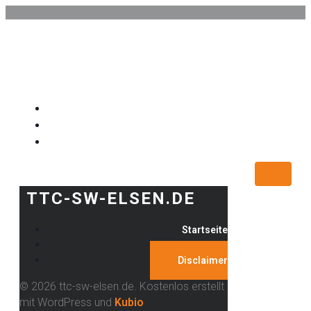
TTC-SW-ELSEN.DE
Startseite
Kontakt
Disclaimer
TTC-SW-ELSEN.DE
Startseite
Kontakt
Disclaimer
© 2026 ttc-sw-elsen.de. Kostenlos erstellt
mit WordPress und
Kubio